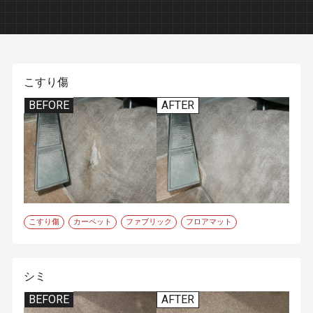
こすり傷
BEFORE
AFTER
こすり傷
カーペット
ファブリック
フロアマット
シミ
BEFORE
AFTER