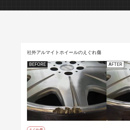
板金塗装
社外アルマイトホイールのえぐれ傷
BEFORE
AFTER
デントリペア（へこみ修理）
えぐれ傷