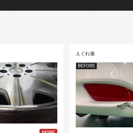
カーコーティング
木製家具修理
えぐれ傷
BEFORE
自動車内装修理
レザー修理
MORE