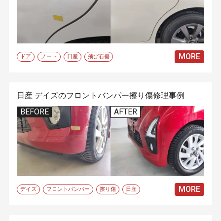
MORE
ドア
ノート
日産
飛び石傷
日産 デイズのフロントバンパー擦り傷修理事例
BEFORE
AFTER
MORE
デイズ
フロントバンパー
擦り傷
日産