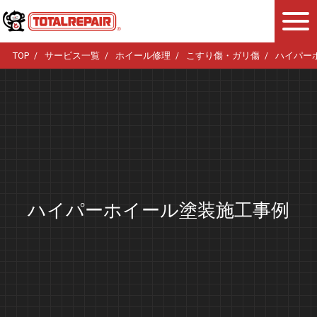
TOP
サービス一覧
ホイール修理
こすり傷・ガリ傷
ハイパー
ハイパーホイール塗装施工事例