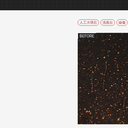
板金塗装
人工大理石
洗面台
線傷
BEFORE
デントリペア（へこみ修理）