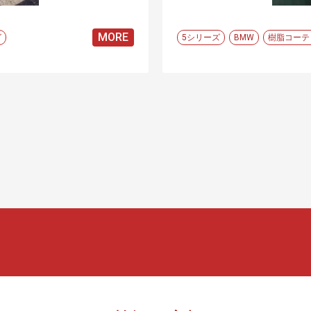
MORE
グ
5シリーズ
BMW
樹脂コーテ