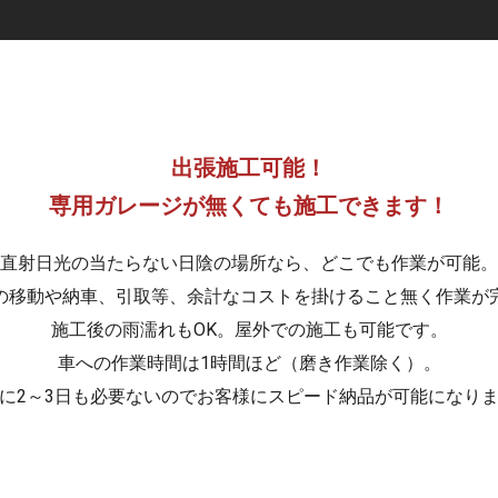
カーコーティング
木製家具修理
出張施工可能！
専用ガレージが無くても施工できます！
自動車内装修理
レザー修理
直射日光の当たらない日陰の場所なら、どこでも作業が可能。
の移動や納車、引取等、余計なコストを掛けること無く作業が
施工後の雨濡れもOK。屋外での施工も可能です。
車への作業時間は1時間ほど（磨き作業除く）。
に2～3日も必要ないのでお客様にスピード納品が可能になり